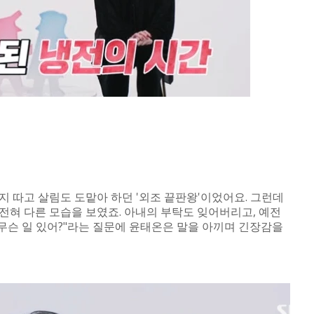
 따고 살림도 도맡아 하던 '외조 끝판왕'이었어요. 그런데
전혀 다른 모습을 보였죠. 아내의 부탁도 잊어버리고, 예전
"무슨 일 있어?"라는 질문에 윤태온은 말을 아끼며 긴장감을