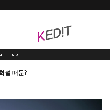
EM
SPOT
화설 때문?