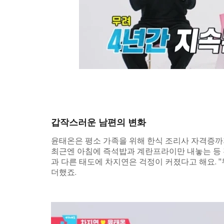
갑작스러운 남편의 변화
윤태온은 평소 가족을 위해 한식 조리사 자격증까지
최근엔 아침에 즉석밥과 계란프라이만 내놓는 등 
과 다른 태도에 차지연은 걱정이 커졌다고 해요. 
더했죠.